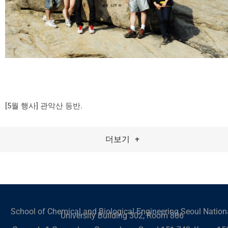
[5월 행사] 관악산 등반.
더보기
+
School of Chemical and Biological Engineering Seoul Nation
University Building 302, Room 806